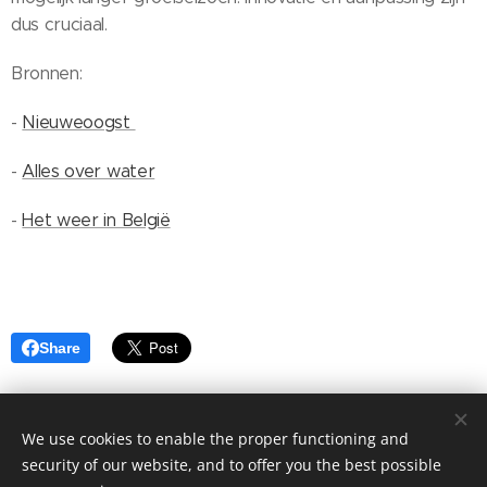
dus cruciaal.
Bronnen:
-
Nieuweoogst
-
Alles over water
-
Het weer in België
Share
We use cookies to enable the proper functioning and
HYDRAQUA BV, Ruiseledesteenweg 29, 8750 Wingene
security of our website, and to offer you the best possible